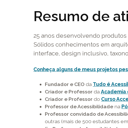
em
em
e
Resumo de at
uma
uma
u
nova
nova
no
janela
janela
ja
25 anos desenvolvendo produtos e
Sólidos conhecimentos em arquite
interface, design inclusivo, taxo
Conheça alguns de meus projetos pe
Fundador e CEO
da
Tudo é Acessi
Criador e Professor
da
Academia 
Criador e Professor
do
Curso Acc
Professor de Acessibilidade
na
Pó
Professor convidado de Acessibil
outras (mais de 500 estudantes em 