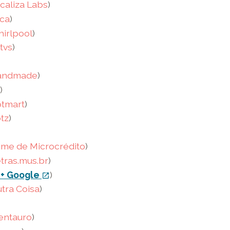
caliza Labs
)
ca
)
irlpool
)
tvs
)
andmade
)
)
tmart
)
tz
)
Time de Microcrédito
)
tras.mus.br
)
+ Google
link
)
open_in_new
externo
tra Coisa
)
-
o
entauro
)
link