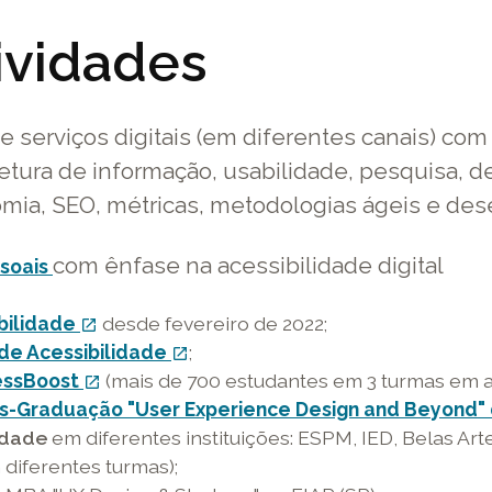
m
em
em
ividades
ma
uma
uma
va
nova
nova
nela
janela
janela
 serviços digitais (em diferentes canais) com
tura de informação, usabilidade, pesquisa, de
nomia, SEO, métricas, metodologias ágeis e de
com ênfase na acessibilidade digital
este
ssoais
link
bilidade
link
desde fevereiro de 2022;
open_in_new
direciona
de Acessibilidade
externo
link
;
open_in_new
para
essBoost
-
link
(mais de 700 estudantes em 3 turmas em 
externo
open_in_new
um
s-Graduação "User Experience Design and Beyond" 
o
externo
-
conteúdo
idade
em diferentes instituições: ESPM, IED, Belas A
link
-
o
diferentes turmas);
abre
o
link
nesta