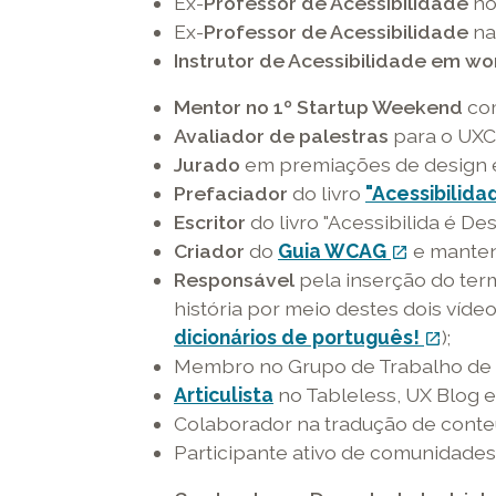
Ex-
Professor de Acessibilidade
no
Ex-
Professor de Acessibilidade
na
Instrutor de Acessibilidade em w
Mentor no 1º Startup Weekend
com
Avaliador de palestras
para o UXC
Jurado
em premiações de design e
Prefaciador
do livro
"Acessibilida
Escritor
do livro "Acessibilida é D
Criador
do
Guia WCAG
link
e mante
open_in_new
Responsável
pela inserção do te
externo
história por meio destes dois víde
-
dicionários de português!
o
link
);
open_in_new
Membro no Grupo de Trabalho de e
link
exte
Articulista
no Tableless, UX Blog e
abre
para
Colaborador na tradução de conte
em
o
Participante ativo de comunidades 
uma
Yout
nova