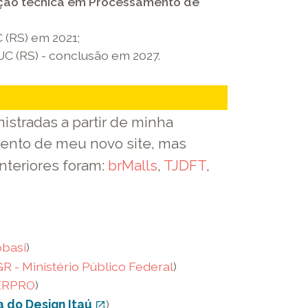
ão técnica em Processamento de
 (RS) em 2021;
C (RS) - conclusão em 2027.
istradas a partir de minha
amento de meu novo site, mas
nteriores foram:
brMalls
,
TJDFT
,
basi
)
R - Ministério Público Federal
)
ERPRO
)
 do Design Itaú
link
)
open_in_new