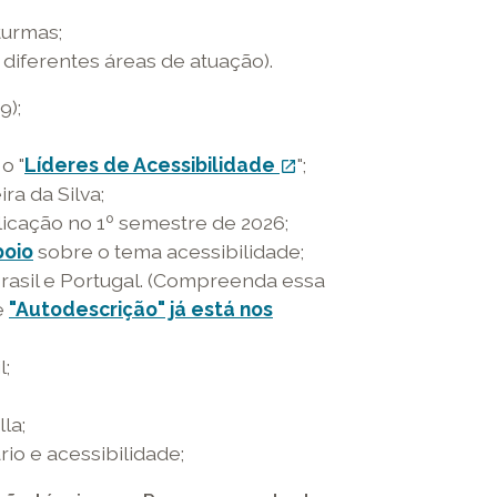
o
turmas;
link
diferentes áreas de atuação).
abre
em
9);
uma
nova
nk
 o "
Líderes de Acessibilidade
link
";
open_in_new
janela
ra da Silva;
terno
externo
licação no 1º semestre de 2026;
-
poio
sobre o tema acessibilidade;
o
rasil e Portugal. (Compreenda essa
nk
link
re
ink
e
"Autodescrição" já está nos
abre
m
xterno
em
l;
ma
ara
uma
va
nova
la;
nela
outube
janela
io e acessibilidade;