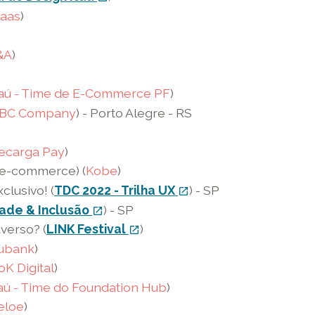
externo
aas
)
-
o
&A
)
link
abre
taú - Time de E-Commerce PF
)
em
BC Company
) - Porto Alegre - RS
uma
nova
ecarga Pay
)
janela
 e-commerce) (
Kobe
)
lusivo! (
TDC 2022 - Trilha UX
link
) - SP
open_in_new
externo
dade & Inclusão
link
) - SP
open_in_new
-
externo
verso? (
LINK Festival
link
)
open_in_new
o
-
externo
ubank
)
link
o
-
oK Digital
)
abre
link
o
taú - Time do Foundation Hub
)
em
abre
link
eloe
)