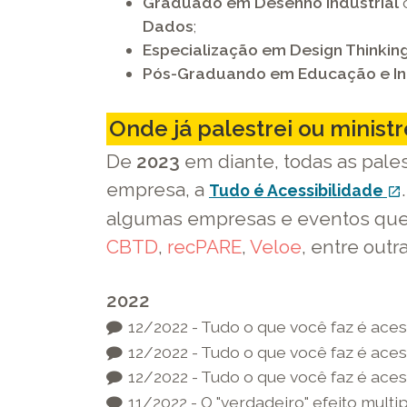
Graduado em Desenho Industrial
janela
Dados
;
Especialização em Design Thinkin
Pós-Graduando em Educação e In
Onde já palestrei ou ministr
De
2023
em diante, todas as pales
empresa, a
Tudo é Acessibilidade
open_in_new
algumas empresas e eventos que 
CBTD
,
recPARE
,
Veloe
, entre outra
2022
12/2022 - Tudo o que você faz é aces
12/2022 - Tudo o que você faz é aces
12/2022 - Tudo o que você faz é aces
11/2022 - O "verdadeiro" efeito mult