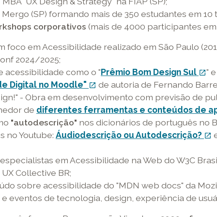
 MBA "UX Design & Strategy" na FIAP (SP);
em
link
abre
mesma
 Mergo (SP) formando mais de 350 estudantes em 10 
uma
abre
em
janela
orkshops corporativos
nova
em
uma
(mais de 4000 participantes em 
janela
uma
nova
 foco em Acessibilidade realizado em São Paulo (201
nova
janela
onf 2024/2025;
janela
 acessibilidade como o "
Prêmio Bom Design Sul
li
" e
open_in_new
de Digital no Moodle"
link
de autoria de Fernando Barrei
ex
open_in_new
esign!" - Obra em desenvolvimento com previsão de pu
externo
-
nedor de
diferentes ferramentas e conteúdos de a
-
o
rmo
"autodescrição"
nos dicionários de português no B
o
li
os no Youtube:
Áudiodescrição ou Autodescrição?
link
ab
l
open_in_new
abre
e
e
specialistas em Acessibilidade na Web do W3C Brasi
rno
em
u
p
 UX Collective BR;
uma
no
o
údo sobre acessibilidade do "MDN web docs" da Mozil
nova
ja
Y
e eventos de tecnologia, design, experiência de usuár
ube
janela