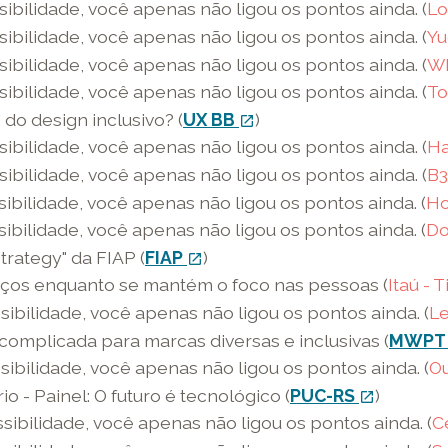
sibilidade, você apenas não ligou os pontos ainda. (
Lo
sibilidade, você apenas não ligou os pontos ainda. (
Yu
sibilidade, você apenas não ligou os pontos ainda. (
Wh
sibilidade, você apenas não ligou os pontos ainda. (
To
 do design inclusivo? (
UX BB
link
)
open_in_new
externo
sibilidade, você apenas não ligou os pontos ainda. (
H
-
sibilidade, você apenas não ligou os pontos ainda. (
B3
o
sibilidade, você apenas não ligou os pontos ainda. (
Ho
link
sibilidade, você apenas não ligou os pontos ainda. (
Do
abre
rategy" da FIAP (
FIAP
link
)
open_in_new
em
externo
viços enquanto se mantém o foco nas pessoas (
Itaú - 
uma
-
sibilidade, você apenas não ligou os pontos ainda. (
Le
nova
o
complicada para marcas diversas e inclusivas (
MWPT 
janela
link
sibilidade, você apenas não ligou os pontos ainda. (
Ou
abre
io - Painel: O futuro é tecnológico (
PUC-RS
link
)
open_in_new
em
externo
sibilidade, você apenas não ligou os pontos ainda. (
C
uma
-