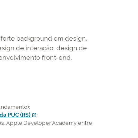
 forte background em design.
sign de interação, design de
senvolvimento front-end.
andamento);
da PUC (RS)
link
;
open_in_new
rtes, Apple Developer Academy entre
externo
-