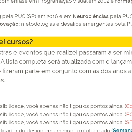
com ênfase em Programação Visual em 2002 e
formaç
g
pela PUC (SP) em 2016 e em
Neurociências
pela PUC
ovação:
metodologias e desafios emergentes pela PU
ei cursos?
tras e eventos que realizei passaram a ser min
. A lista completa será atualizada com o lanç
link
fizeram parte em conjunto com as dos anos a
externo
s.
-
o
link
sibilidade, você apenas não ligou os pontos ainda. (
Co
abre
sibilidade, você apenas não ligou os pontos ainda. (
PG
em
sibilidade, você apenas não ligou os pontos ainda. (
S
uma
iplicador do design em um mundo globalizado (
Semana