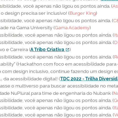
nova
sibilidade, você apenas não ligou os pontos ainda. (
As
janela
design precisa ser inclusivo! (
Burger King
)
sibilidade, você apenas não ligou os pontos ainda. (
C
dade na Gama University (
Gama Academy
)
sibilidade, você apenas não ligou os pontos ainda. (
I
sibilidade, você apenas não ligou os pontos ainda. (
D
o e Carreira (
A Tribo Criativa
link
)
open_in_new
externo
sibilidade, você apenas não ligou os pontos ainda. (
R
-
ability" (Hackathon com foco em acessibilidade para
o
om design inclusivo, continue fazendo um design exc
link
.. da acessibilidade digital! (
TDC 2022 - Trilha Diversi
abre
izasse o multiverso para buscar acessibilidade no meta
em
dade NuPlural para time de engenharia do Nubank (
N
uma
sibilidade, você apenas não ligou os pontos ainda. (
G
nova
sibilidade, você apenas não ligou os pontos ainda. (
I
janela
sibilidade, você apenas não ligou os pontos ainda. (
V